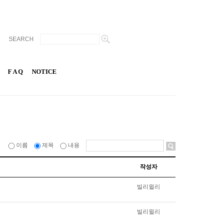
SEARCH
F A Q
NOTICE
이름
제목
내용
작성자
빌리윌리
빌리윌리