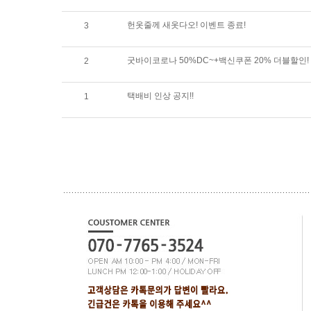
헌옷줄께 새옷다오! 이벤트 종료!
3
굿바이코로나 50%DC~+백신쿠폰 20% 더블할인!
2
택배비 인상 공지!!
1