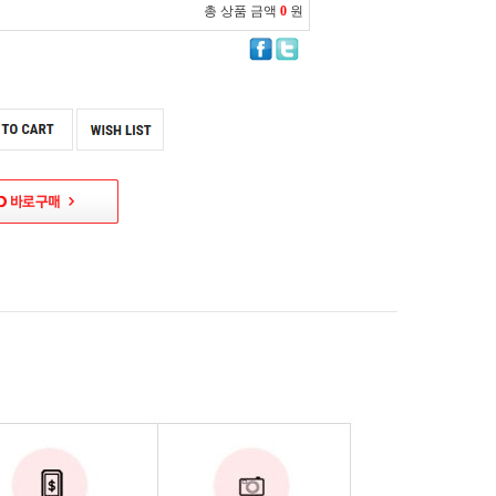
총 상품 금액
0
원