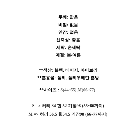
두께: 얇음
비침: 없음
안감: 없음
신축성: 좋음
세탁: 손세탁
계절: 봄/여름
**색상: 블랙, 베이지, 아이보리
**혼용
율: 폴리, 폴리우레탄 혼방
**사이즈 :
S(44~55),M(66~77)
S => 허리 34 힙 52 기장98 (55~66까지)
M => 허리 36.5 힙54.5 기장98 (66~77까지)