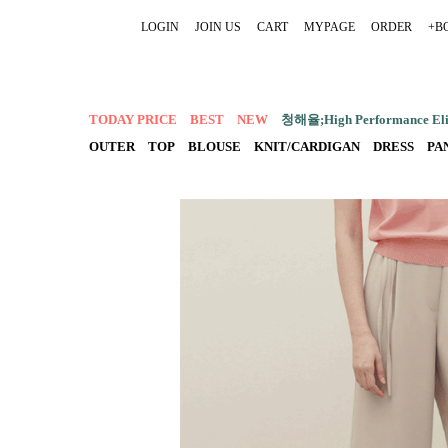
LOGIN
JOIN US
CART
MYPAGE
ORDER
+B
TODAY PRICE
BEST
NEW
청해율;High Performance Elit
OUTER
TOP
BLOUSE
KNIT/CARDIGAN
DRESS
PA