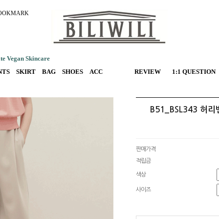
OOKMARK
e Vegan Skincare
NTS
SKIRT
BAG
SHOES
ACC
REVIEW
1:1 QUESTION
B51_BSL343 
판매가격
적립금
색상
사이즈