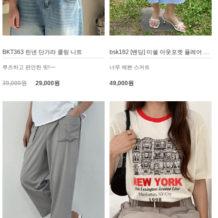
BKT363 린넨 단가라 쿨링 니트
bsk182 [밴딩] 미쉘 아웃포켓 플레어 훌 스커트
루즈하고 편안한 핏!~~
너무 예쁜 스커트
39,000원
29,000원
49,000원