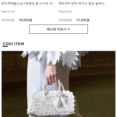
BSL404[봄신상 ] 뒷밴딩 랩 스커트 바지 와이드 큐롯
BSL403 핀턱 와이드 밴딩 슬랙스
free사이즈
free사이즈
79,000원
59,000원
79,000원
57,000원
베스트 더보기 ▼
CODI ITEM