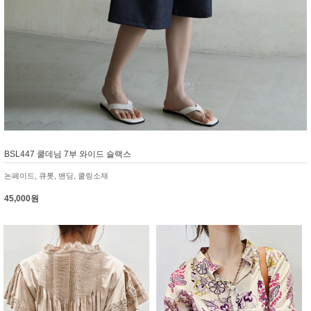
BSL447 쿨데님 7부 와이드 슬랙스
논페이드, 큐롯, 밴딩, 쿨링소재
45,000원