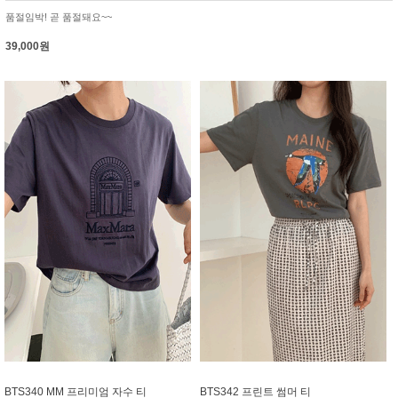
품절임박! 곧 품절돼요~~
39,000원
BTS340 MM 프리미엄 자수 티
BTS342 프린트 썸머 티