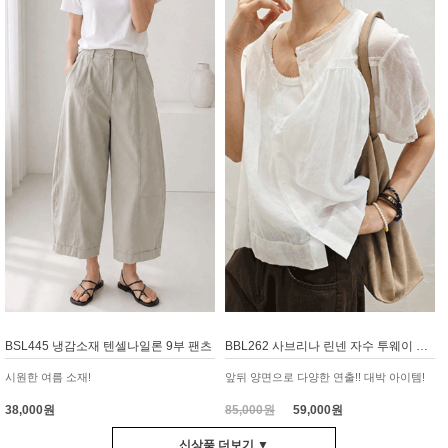
BSL445 냉감소재 텐셀나일론 9부 팬츠
BBL262 사브리나 린넨 자수 투웨이 블라우스
시원한 여름 소재!
앞뒤 양면으로 다양한 연출!! 대박 아이템!
38,000원
85,000원
59,000원
신상품 더보기 ▼