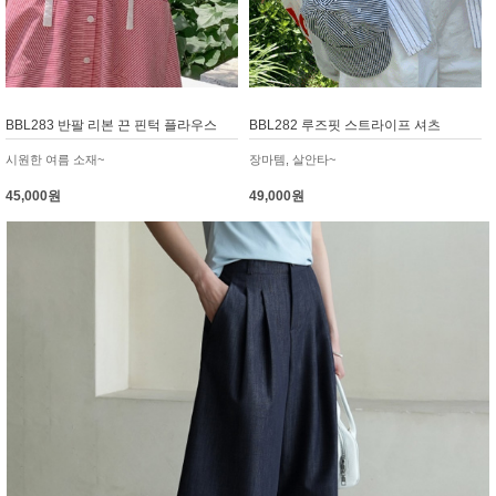
BBL283 반팔 리본 끈 핀턱 플라우스
BBL282 루즈핏 스트라이프 셔츠
시원한 여름 소재~
장마템, 살안타~
45,000원
49,000원