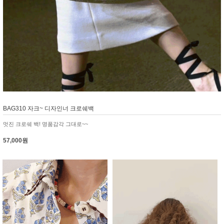
BAG310 자크~ 디자인너 크로쉐백
멋진 크로쉐 백! 명품감각 그대로~~
57,000원