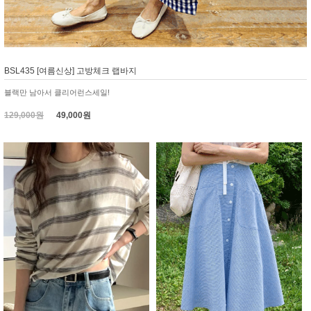
BSL435 [여름신상] 고방체크 랩바지
블랙만 남아서 클리어런스세일!
129,000원
49,000원