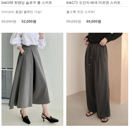
bsk168 뒷밴딩 슬로우 롱 스커트
bsk171 오간자 배색 마르엔 스커트
아이보리 품절! 블랙만 가능!
볼수록 멋진 스커트!
69,000원
52,000원
99,000원
69,000원