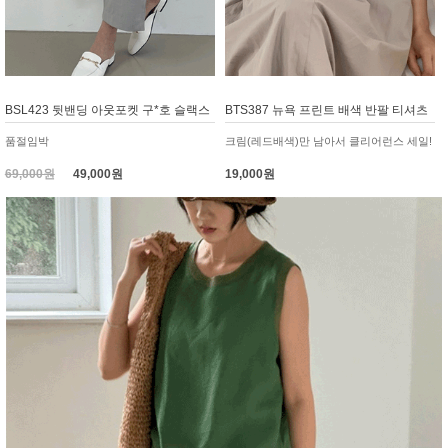
BSL423 뒷밴딩 아웃포켓 구*호 슬랙스
BTS387 뉴욕 프린트 배색 반팔 티셔츠
품절임박
크림(레드배색)만 남아서 클리어런스 세일!
69,000원
49,000원
19,000원