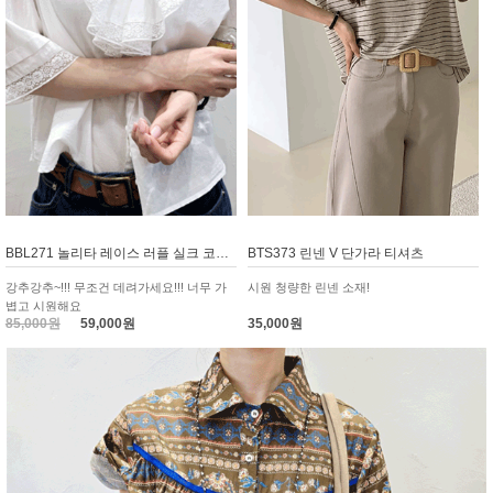
BBL271 놀리타 레이스 러플 실크 코튼 블라우스
BTS373 린넨 V 단가라 티셔츠
강추강추~!!! 무조건 데려가세요!!! 너무 가
시원 청량한 린넨 소재!
볍고 시원해요
85,000원
59,000원
35,000원