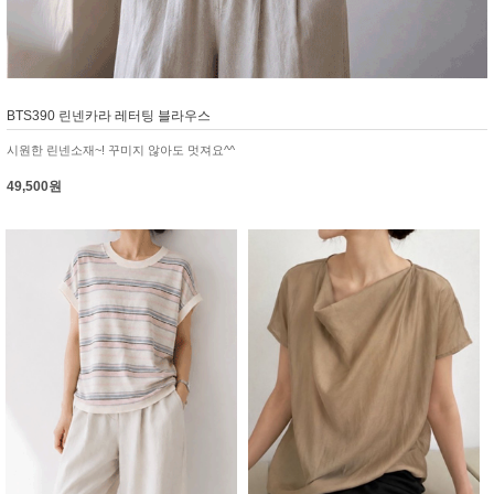
BTS390 린넨카라 레터팅 블라우스
시원한 린넨소재~! 꾸미지 않아도 멋져요^^
49,500원