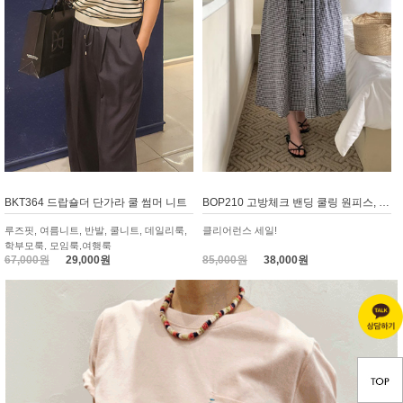
BKT364 드랍숄더 단가라 쿨 썸머 니트
BOP210 고방체크 밴딩 쿨링 원피스, 휴가룩
루즈핏, 여름니트, 반발, 쿨니트, 데일리룩,
클리어런스 세일!
학부모룩, 모임룩,여행룩
67,000원
29,000원
85,000원
38,000원