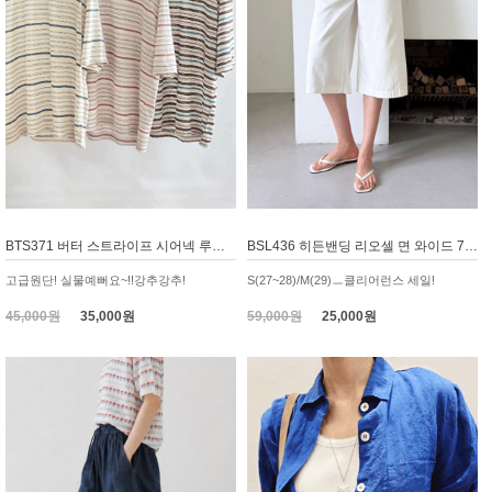
BTS371 버터 스트라이프 시어넥 루즈핏 티셔츠
BSL436 히든밴딩 리오셀 면 와이드 7부 바지
고급원단! 실물예뻐요~!!강추강추!
S(27~28)/M(29)ㅡ클리어런스 세일!
45,000원
35,000원
59,000원
25,000원