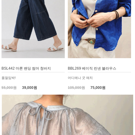
BSL442 마론 밴딩 썸머 청바지
BBL269 베이직 린넨 블라우스
품절임박!
어디에나 굿 매치
55,000원
39,000원
105,000원
75,000원