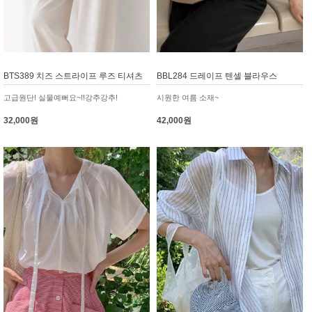
BTS389 치즈 스트라이프 루즈 티셔츠
BBL284 드레이프 텐셀 블라우스
고급원단! 실물예뻐요~!!강추강추!
시원한 여름 소재~
32,000원
42,000원