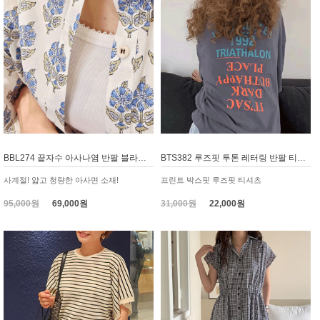
BBL274 끝자수 아사나염 반팔 블라우스
BTS382 루즈핏 투톤 레터링 반팔 티셔츠, 롱티
사계절! 얇고 청량한 아사면 소재!
프린트 박스핏 루즈핏 티셔츠
95,000원
69,000원
31,000원
22,000원