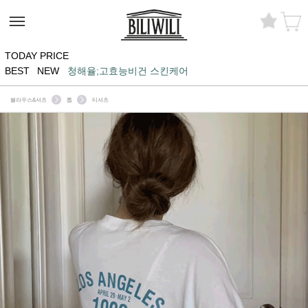
TODAY PRICE
BEST
NEW
청해율;고효능비건 스킨케어
블라우스&셔츠
톱
티셔츠