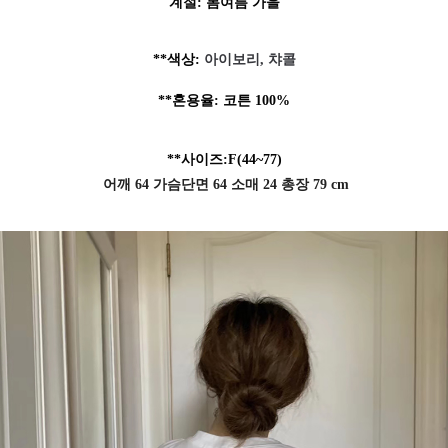
계절: 봄여름 가을
**색상:
아이보리, 챠콜
**혼용율: 코튼
100%
**사이즈:F
(44~77)
어깨 64 가슴단면 64 소매 24 총장 79 cm