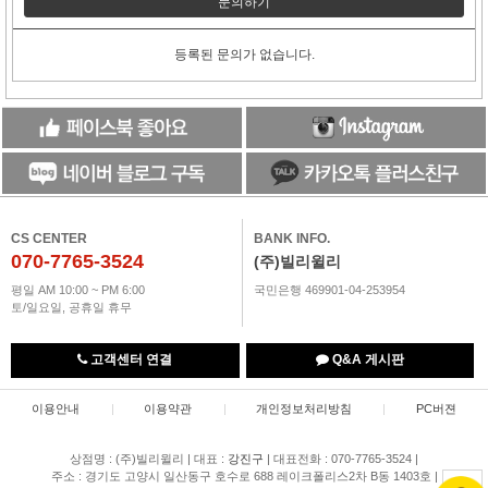
문의하기
등록된 문의가 없습니다.
CS CENTER
BANK INFO.
070-7765-3524
(주)빌리윌리
평일 AM 10:00 ~ PM 6:00
국민은행 469901-04-253954
토/일요일, 공휴일 휴무
고객센터 연결
Q&A 게시판
이용안내
|
이용약관
|
개인정보처리방침
|
PC버젼
상점명 : (주)빌리윌리
|
대표 :
강진구
|
대표전화 : 070-7765-3524
|
주소 : 경기도 고양시 일산동구 호수로 688 레이크폴리스2차 B동 1403호
|