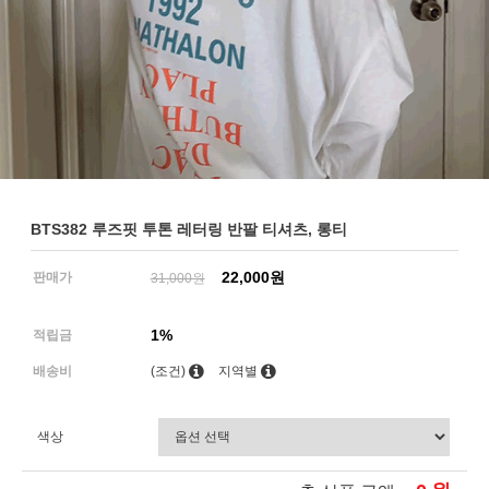
BTS382 루즈핏 투톤 레터링 반팔 티셔츠, 롱티
22,000원
판매가
31,000원
1%
적립금
배송비
(조건)
지역별
색상