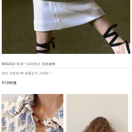
BAG310 자크~ 디자인너 크로쉐백
멋진 크로쉐 백! 명품감각 그대로~~
57,000원