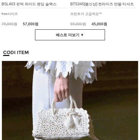
BSL403 핀턱 와이드 밴딩 슬랙스
BTS345[봄신상] 썬라이즈 반팔 티셔츠
free사이즈
프린트가 고급져요^^
79,000원
57,000원
59,000원
45,000원
베스트 더보기 ▼
CODI ITEM