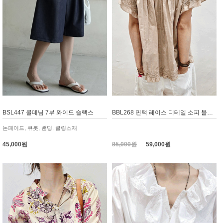
BSL447 쿨데님 7부 와이드 슬랙스
BBL268 핀턱 레이스 디테일 소피 블라우스
논페이드, 큐롯, 밴딩, 쿨링소재
45,000원
85,000원
59,000원