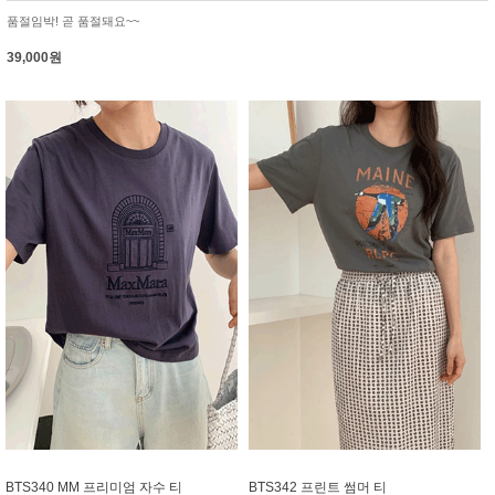
품절임박! 곧 품절돼요~~
39,000원
BTS340 MM 프리미엄 자수 티
BTS342 프린트 썸머 티