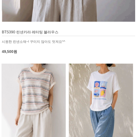
BTS390 린넨카라 레터팅 블라우스
시원한 린넨소재~! 꾸미지 않아도 멋져요^^
49,500원