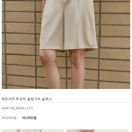
BSL345 투핀턱 찰랑 5부 슬랙스
S(44~55),M(66),L(77)
55,000원
39,000원