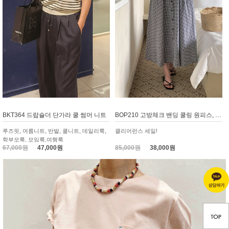
BKT364 드랍숄더 단가라 쿨 썸머 니트
BOP210 고방체크 밴딩 쿨링 원피스, 휴가룩
루즈핏, 여름니트, 반발, 쿨니트, 데일리룩,
클리어런스 세일!
학부모룩, 모임룩,여행룩
67,000원
47,000원
85,000원
38,000원