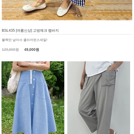
BSL435 [여름신상] 고방체크 랩바지
블랙만 남아서 클리어런스세일!
129,000원
49,000원