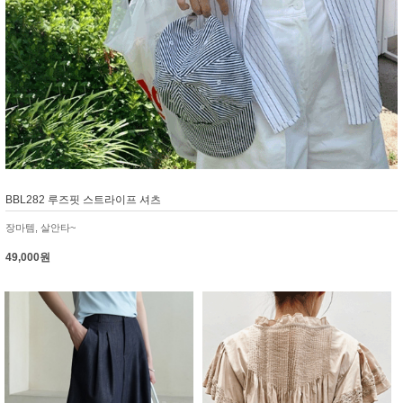
BBL282 루즈핏 스트라이프 셔츠
장마템, 살안타~
49,000원