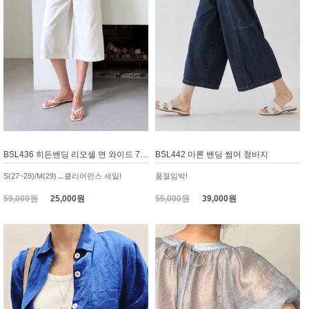
BSL436 히든밴딩 리오셀 면 와이드 7부 바지
BSL442 마론 밴딩 썸머 청바지
S(27~28)/M(29)ㅡ클리어런스 세일!
품절임박!
59,000원
25,000원
55,000원
39,000원