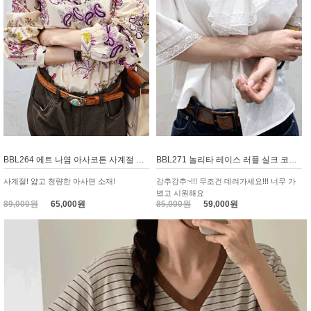
BBL264 에트 나염 아사코튼 사계절 블라우스
BBL271 놀리타 레이스 러플 실크 코튼 블라우스
사계절! 얇고 청량한 아사면 소재!
강추강추~!!! 무조건 데려가세요!!! 너무 가
볍고 시원해요
89,000원
65,000원
85,000원
59,000원