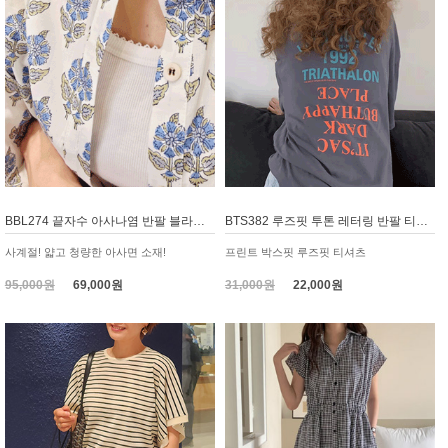
BBL274 끝자수 아사나염 반팔 블라우스
BTS382 루즈핏 투톤 레터링 반팔 티셔츠, 롱티
사계절! 얇고 청량한 아사면 소재!
프린트 박스핏 루즈핏 티셔츠
95,000원
69,000원
31,000원
22,000원