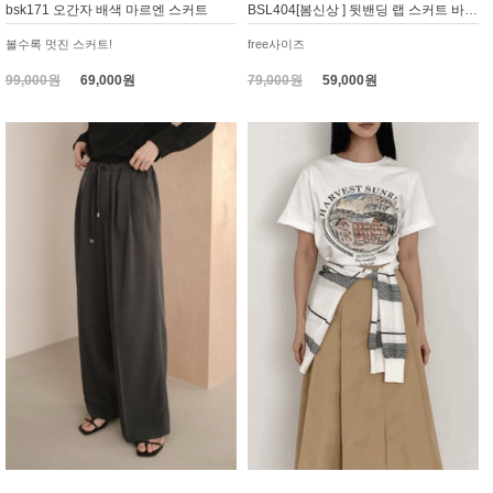
bsk171 오간자 배색 마르엔 스커트
BSL404[봄신상 ] 뒷밴딩 랩 스커트 바지 와이드 큐롯
볼수록 멋진 스커트!
free사이즈
99,000원
69,000원
79,000원
59,000원