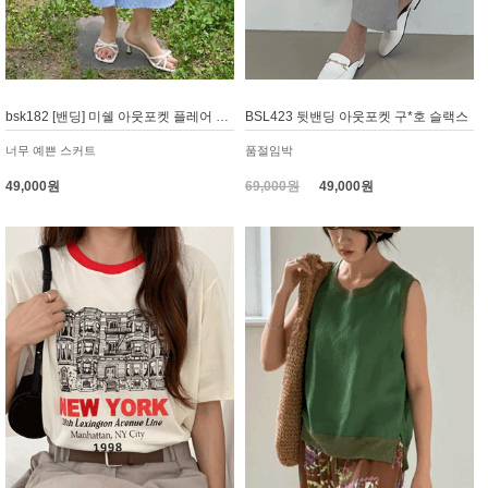
bsk182 [밴딩] 미쉘 아웃포켓 플레어 훌 스커트
BSL423 뒷밴딩 아웃포켓 구*호 슬랙스
너무 예쁜 스커트
품절임박
49,000원
69,000원
49,000원