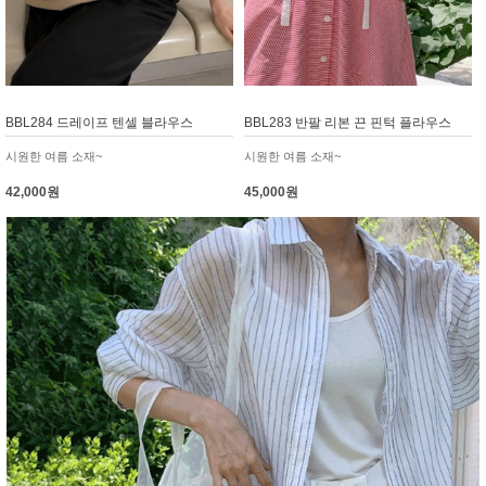
BBL284 드레이프 텐셀 블라우스
BBL283 반팔 리본 끈 핀턱 플라우스
시원한 여름 소재~
시원한 여름 소재~
42,000원
45,000원