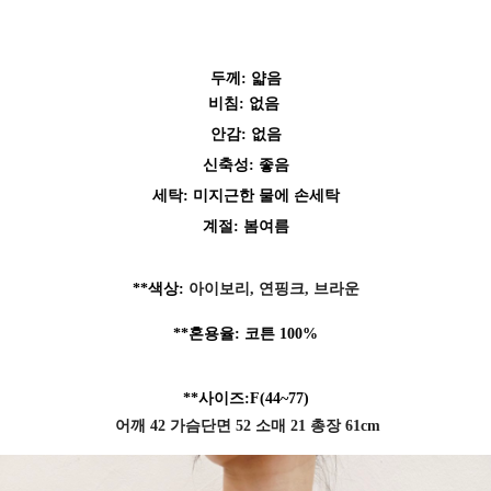
두께: 얇음
비
침: 없음
안감: 없음
신축성: 좋음
세탁: 미지근한 물에 손세탁
계절: 봄여름
페이코 ID로 페
PAYCO 바로구매
**색상:
아이보리, 연핑크, 브라운
**혼용율: 코튼
100%
**사이즈:F
(44~77)
어깨 42 가슴단면 52 소매 21 총장 61cm