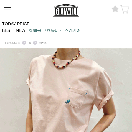
TODAY PRICE
BEST
NEW
청해율;고효능비건 스킨케어
블라우스&셔츠
톱
티셔츠