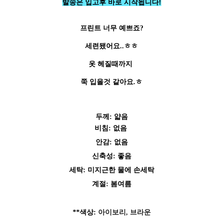
발송은 입고후 바로 시작됩니다!
프린트 너무 예쁘죠?
세련됐어요..ㅎㅎ
옷 헤질때까지
쭉 입을것 같아요.ㅎ
두께: 얇음
페이코 ID로 페
PAYCO 바로구매
비
침: 없음
안감: 없음
신축성: 좋음
세탁: 미지근한 물에 손세탁
계절: 봄여름
**색상:
아이보리, 브라운