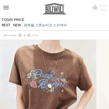
TODAY PRICE
BEST
NEW
청해율;고효능비건 스킨케어
블라우스&셔츠
톱
티셔츠