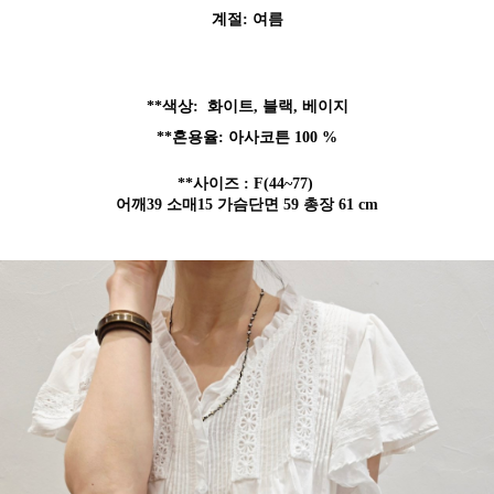
계절: 여름
**색상:
화이트, 블랙, 베이지
**혼용
율
: 아사코튼 100 %
**사이즈 : F
(44~77)
어깨39 소매15 가슴단면 59 총장 61 cm