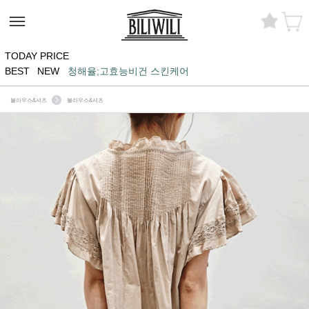
TODAY PRICE
BEST
NEW
청해율;고효능비건 스킨케어
블라우스&셔츠
블라우스&셔츠