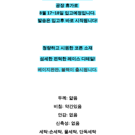
공장 휴가로
8월 17~18일 입고예정입니다.
발송은 입고후 바로 시작됩니다!
청량하고 시원한 코튼 소재
섬세한 핀턱한 레이스 디테일!
베이지완판, 블랙이 출시됩니다.
페이코 ID로 페
PAYCO 바로구매
두께
: 얇음
비침: 약간있음
안감: 없음
신축성: 없음
세탁:손세탁, 물세탁, 단독세
탁