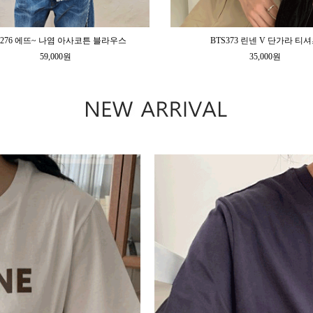
L276 에뜨~ 나염 아사코튼 블라우스
BTS373 린넨 V 단가라 티
59,000원
35,000원