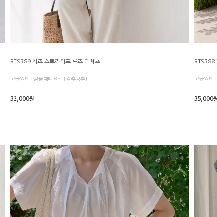
BTS389 치즈 스트라이프 루즈 티셔츠
BTS38
고급원단! 실물예뻐요~!!강추강추!
고급원단!
32,000원
35,000