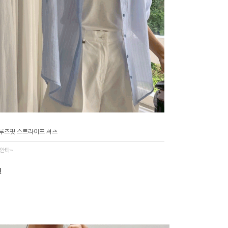
2 루즈핏 스트라이프 셔츠
살안타~
원