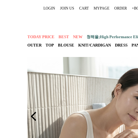
LOGIN
JOIN US
CART
MYPAGE
ORDER
+B
TODAY PRICE
BEST
NEW
청해율;High Performance Elit
OUTER
TOP
BLOUSE
KNIT/CARDIGAN
DRESS
PA
