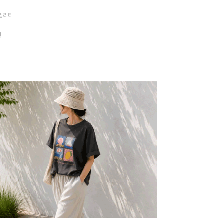
퀼리티!
원