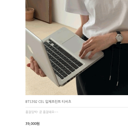
BTS392 CEL 입체프린트 티셔츠
품절임박! 곧 품절돼요~~
39,000원