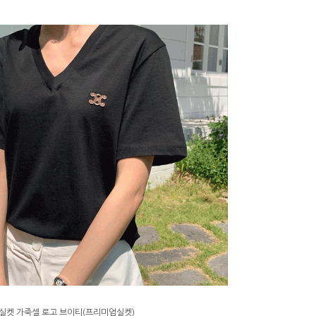
3 실켓 가죽셀 로고 브이티(프리미엄실켓)