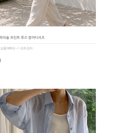
8 파라솔 프린트 루즈 썸머티셔츠
 실물예뻐요~!!강추강추!
원