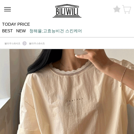
TODAY PRICE
BEST
NEW
청해율;고효능비건 스킨케어
블라우스&셔츠
블라우스&셔츠