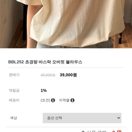
BBL252 초경량 바스락 오버핏 블라우스
39,000원
판매가
49,000원
1%
적립금
배송비
(조건)
지역별
색상