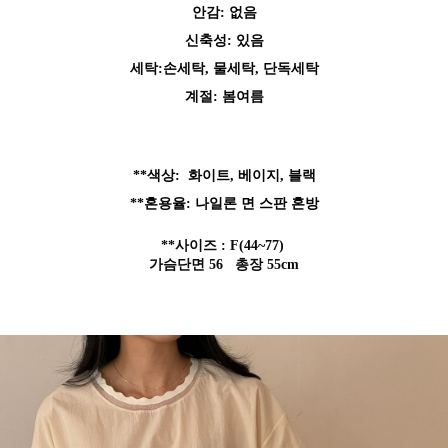
안감: 없음
신축성: 있음
세탁:손세탁, 물세탁, 단독세
탁
계절: 봄여름
**색상:
화이트, 베이지, 블랙
**혼용
율
: 나일론 면 스판 혼방
**사이즈 : F
(44~77)
가슴단면 56 총장 55cm