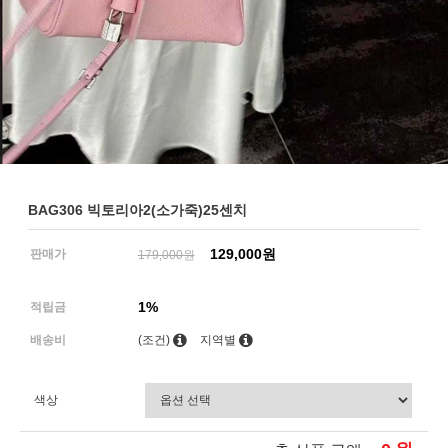
BAG306 빅토리아2(소가죽)25센치
129,000원
판매가
179,000원
1%
적립금
배송비
(조건)
지역별
색상