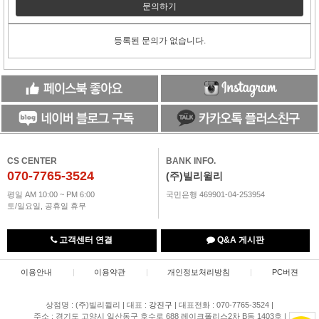
문의하기
등록된 문의가 없습니다.
CS CENTER
BANK INFO.
070-7765-3524
(주)빌리윌리
평일 AM 10:00 ~ PM 6:00
국민은행 469901-04-253954
토/일요일, 공휴일 휴무
고객센터 연결
Q&A 게시판
이용안내
|
이용약관
|
개인정보처리방침
|
PC버젼
상점명 : (주)빌리윌리
|
대표 :
강진구
|
대표전화 : 070-7765-3524
|
주소 : 경기도 고양시 일산동구 호수로 688 레이크폴리스2차 B동 1403호
|