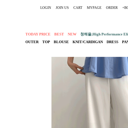
LOGIN
JOIN US
CART
MYPAGE
ORDER
+B
TODAY PRICE
BEST
NEW
청해율;High Performance Elit
OUTER
TOP
BLOUSE
KNIT/CARDIGAN
DRESS
PA