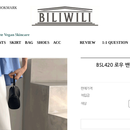
OOKMARK
e Vegan Skincare
NTS
SKIRT
BAG
SHOES
ACC
REVIEW
1:1 QUESTION
BSL420 로우
판매가격
적립금
색상