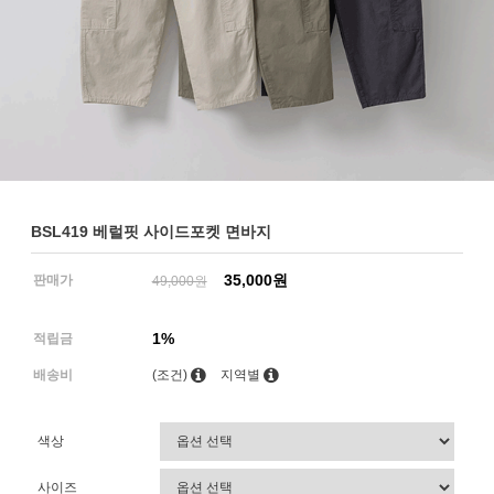
BSL419 베럴핏 사이드포켓 면바지
35,000원
판매가
49,000원
1%
적립금
배송비
(조건)
지역별
색상
사이즈