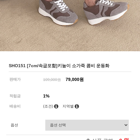
SHO151 [7cm/속굽포함]키높이 소가죽 콤비 운동화
79,000원
판매가
109,000원
1%
적립금
배송비
(조건)
지역별
옵션