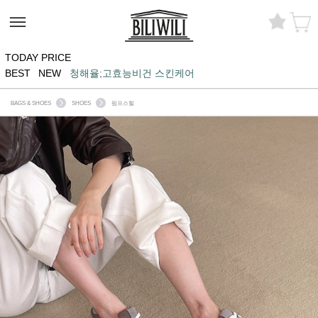
TODAY PRICE
BEST
NEW
청해율;고효능비건 스킨케어
BAGS & SHOES
SHOES
펌프스힐