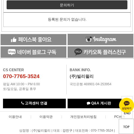
문의하기
등록된 문의가 없습니다.
CS CENTER
BANK INFO.
070-7765-3524
(주)빌리윌리
평일 AM 10:00 ~ PM 6:00
국민은행 469901-04-253954
토/일요일, 공휴일 휴무
TOP
고객센터 연결
Q&A 게시판
END
이용안내
|
이용약관
|
개인정보처리방침
|
PC버젼
상점명 : (주)빌리윌리
|
대표 :
강진구
|
대표전화 : 070-7765-3524
|