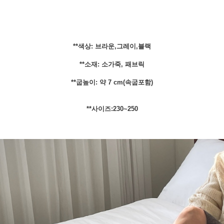
**색상: 브라운,그레이,블랙
**소재: 소가죽, 패브릭
**굽높이: 약 7 cm(속굽포함)
**사이즈:230~250
페이코 ID로 페
PAYCO 바로구매