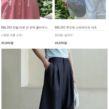
BBL283 반팔 리본 끈 핀턱 플라우스
BBL282 루즈핏 스트라이프 셔츠
시원한 여름 소재~
장마템, 살안타~
45,000원
49,000원