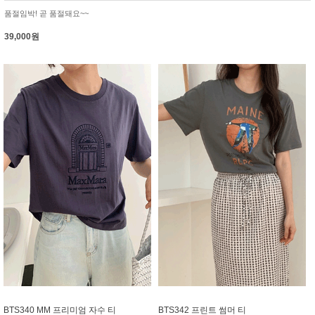
품절임박! 곧 품절돼요~~
39,000원
BTS340 MM 프리미엄 자수 티
BTS342 프린트 썸머 티