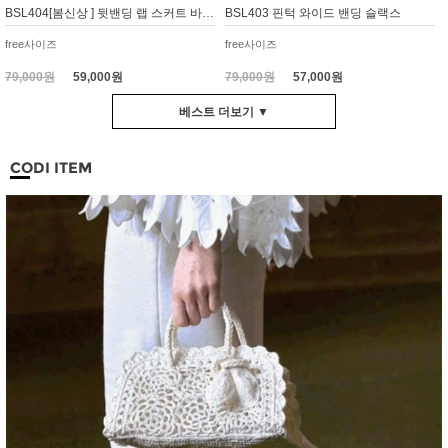
BSL404[봄신상 ] 뒷밴딩 랩 스커트 바지 와이드 큐롯
BSL403 핀턱 와이드 밴딩 슬랙스
free사이즈
free사이즈
79,000원
59,000원
79,000원
57,000원
베스트 더보기 ▼
CODI ITEM