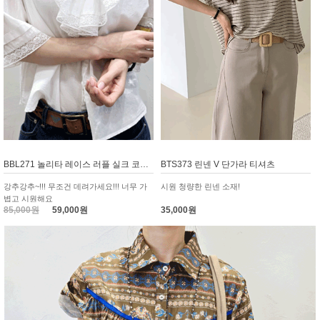
BBL271 놀리타 레이스 러플 실크 코튼 블라우스
BTS373 린넨 V 단가라 티셔츠
강추강추~!!! 무조건 데려가세요!!! 너무 가
시원 청량한 린넨 소재!
볍고 시원해요
85,000원
59,000원
35,000원