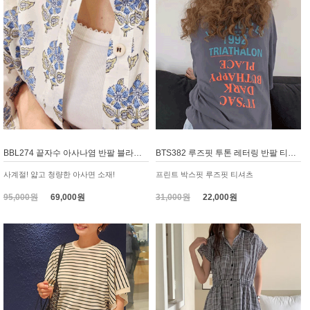
BBL274 끝자수 아사나염 반팔 블라우스
BTS382 루즈핏 투톤 레터링 반팔 티셔츠, 롱티
사계절! 얇고 청량한 아사면 소재!
프린트 박스핏 루즈핏 티셔츠
95,000원
69,000원
31,000원
22,000원