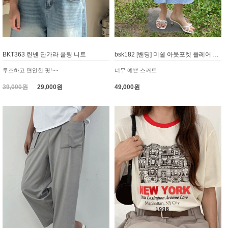
BKT363 린넨 단가라 쿨링 니트
bsk182 [밴딩] 미쉘 아웃포켓 플레어 훌 스커트
루즈하고 편안한 핏!~~
너무 예쁜 스커트
39,000원
29,000원
49,000원