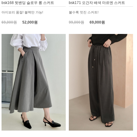
bsk168 뒷밴딩 슬로우 롱 스커트
bsk171 오간자 배색 마르엔 스커트
아이보리 품절! 블랙만 가능!
볼수록 멋진 스커트!
69,000원
52,000원
99,000원
69,000원