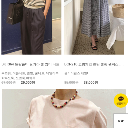
BKT364 드랍숄더 단가라 쿨 썸머 니트
BOP210 고방체크 밴딩 쿨링 원피스, 휴가룩
루즈핏, 여름니트, 반발, 쿨니트, 데일리룩,
클리어런스 세일!
학부모룩, 모임룩,여행룩
67,000원
29,000원
85,000원
38,000원