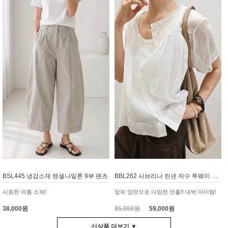
BSL445 냉감소재 텐셀나일론 9부 팬츠
BBL262 사브리나 린넨 자수 투웨이 블라우스
시원한 여름 소재!
앞뒤 양면으로 다양한 연출!! 대박 아이템!
38,000원
85,000원
59,000원
신상품 더보기 ▼