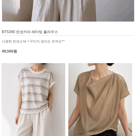
BTS390 린넨카라 레터팅 블라우스
시원한 린넨소재~! 꾸미지 않아도 멋져요^^
49,500원