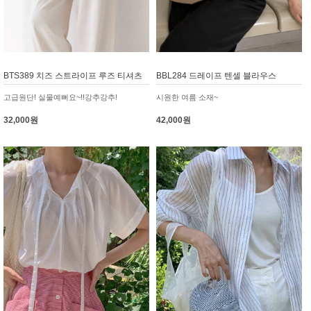
BTS389 치즈 스트라이프 루즈 티셔츠
BBL284 드레이프 텐셀 블라우스
고급원단! 실물예뻐요~!!강추강추!
시원한 여름 소재~
32,000원
42,000원