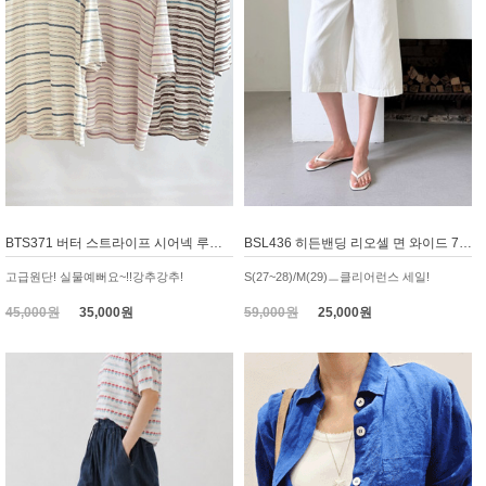
BTS371 버터 스트라이프 시어넥 루즈핏 티셔츠
BSL436 히든밴딩 리오셀 면 와이드 7부 바지
고급원단! 실물예뻐요~!!강추강추!
S(27~28)/M(29)ㅡ클리어런스 세일!
45,000원
35,000원
59,000원
25,000원