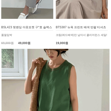
BSL423 뒷밴딩 아웃포켓 구*호 슬랙스
BTS387 뉴욕 프린트 배색 반팔 티셔츠
품절임박
크림(레드배색)만 남아서 클리어런스 세일!
69,000원
49,000원
19,000원