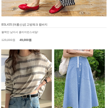
BSL435 [여름신상] 고방체크 랩바지
블랙만 남아서 클리어런스세일!
129,000원
49,000원