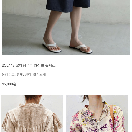
BSL447 쿨데님 7부 와이드 슬랙스
논페이드, 큐롯, 밴딩, 쿨링소재
45,000원