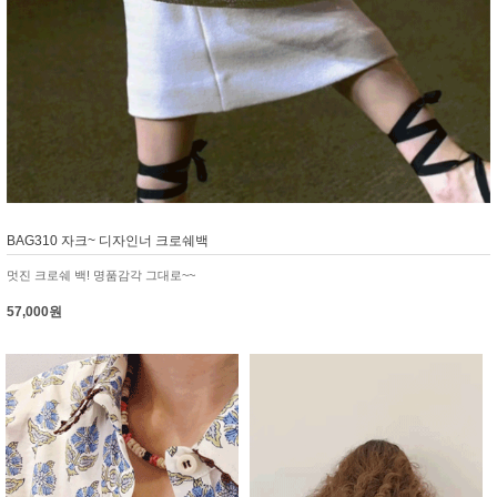
BAG310 자크~ 디자인너 크로쉐백
멋진 크로쉐 백! 명품감각 그대로~~
57,000원