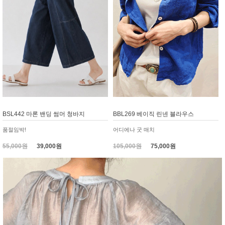
BSL442 마론 밴딩 썸머 청바지
BBL269 베이직 린넨 블라우스
품절임박!
어디에나 굿 매치
55,000원
39,000원
105,000원
75,000원